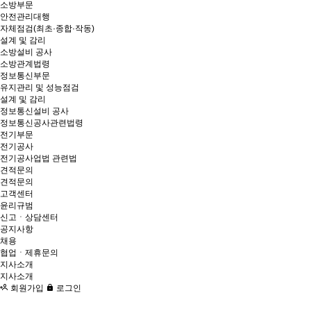
소방부문
안전관리대행
자체점검(최초·종합·작동)
설계 및 감리
소방설비 공사
소방관계법령
정보통신부문
유지관리 및 성능점검
설계 및 감리
정보통신설비 공사
정보통신공사관련법령
전기부문
전기공사
전기공사업법 관련법
견적문의
견적문의
고객센터
윤리규범
신고ㆍ상담센터
공지사항
채용
협업ㆍ제휴문의
지사소개
지사소개
회원가입
로그인