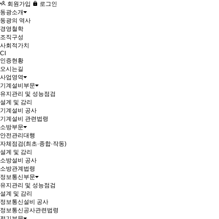
회원가입
로그인
동광소개
동광의 역사
경영철학
조직구성
사회적가치
CI
인증현황
오시는길
사업영역
기계설비부문
유지관리 및 성능점검
설계 및 감리
기계설비 공사
기계설비 관련법령
소방부문
안전관리대행
자체점검(최초·종합·작동)
설계 및 감리
소방설비 공사
소방관계법령
정보통신부문
유지관리 및 성능점검
설계 및 감리
정보통신설비 공사
정보통신공사관련법령
전기부문