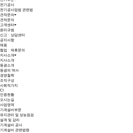
전기공사
전기공사업법 관련법
견적문의
견적문의
고객센터
윤리규범
신고ㆍ상담센터
공지사항
채용
협업ㆍ제휴문의
지사소개
지사소개
동광소개
동광의 역사
경영철학
조직구성
사회적가치
CI
인증현황
오시는길
사업영역
기계설비부문
유지관리 및 성능점검
설계 및 감리
기계설비 공사
기계설비 관련법령